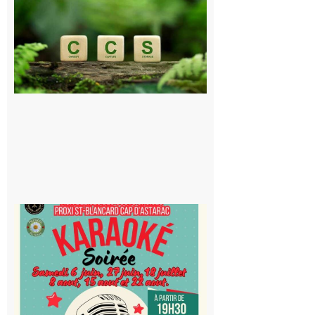
Consultation
publique sur
le projet de
stockage
souterrain
de CO2
5 août 2026
Saint-
Blancard
Cap
d’Astarac
: Soirée
karaoké
au Proxi,
à vous le