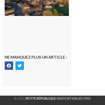
généraliste
dans la cité
gersoise
6 août 2026
NE MANQUEZ PLUS UN ARTICLE :
© 2021
PETITE RÉPUBLIQUE
ASSOCIATION LOI 1901