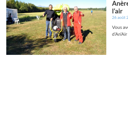
Anère
l’air
26 août
Vous av
d’An’Air