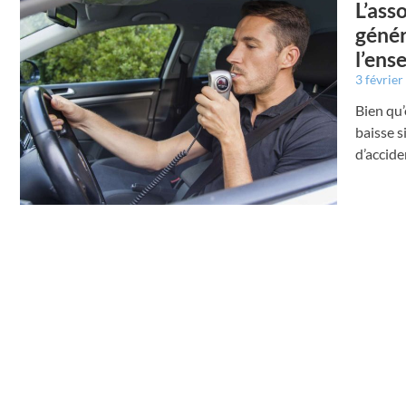
L’ass
génér
l’ens
3 févrie
Bien qu’
baisse s
d’accide