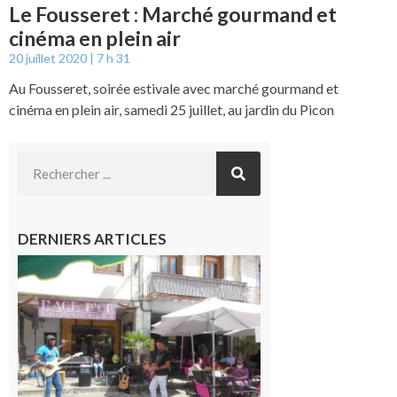
Le Fousseret : Marché gourmand et
cinéma en plein air
20 juillet 2020
7 h 31
Au Fousseret, soirée estivale avec marché gourmand et
cinéma en plein air, samedi 25 juillet, au jardin du Picon
DERNIERS ARTICLES
Saint-
Gaudens :
Les
prochains
rendez-
vous
musicaux
de l’été
7 août 2026