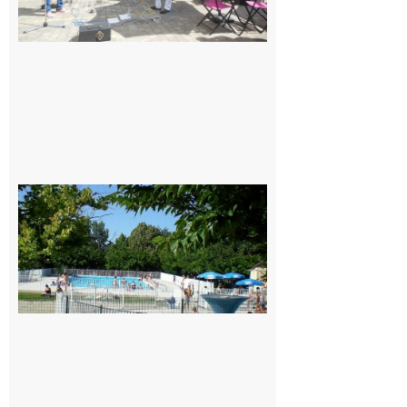
Une soirée
festive en
nocturne à
la piscine
municipale
de Rieux-
Volvestre.
7 août 2026