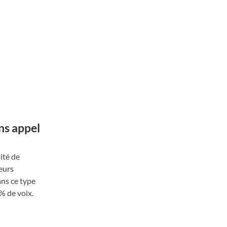
ns appel
ité de
teurs
ans ce type
 % de voix.