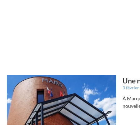
Une n
3 févrie
À Marque
nouvelle