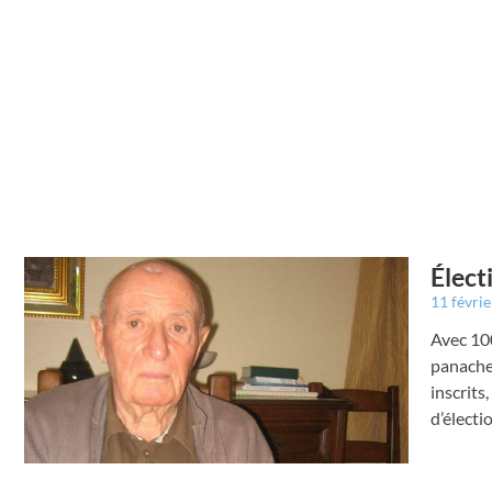
Élect
11 févri
Avec 100
panacher
inscrits
d’électi