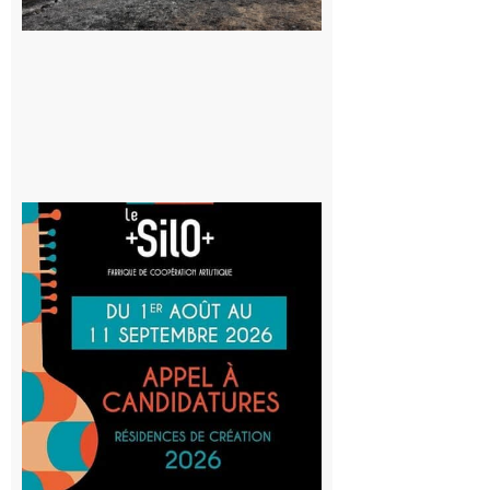
au risque
d’incendie
8 août 2026
Aurignac
: La
Cafetière
participe
au projet
Musiques
actuelles
et Tiers-
lieux,
avec le
SilO
8 août 2026