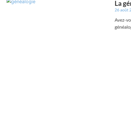
La gé
26 août
Avez-vou
généalo