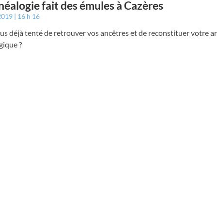
néalogie fait des émules à Cazères
 2019
16 h 16
s déjà tenté de retrouver vos ancêtres et de reconstituer votre a
gique ?