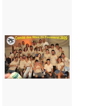
peur, avec
la Maison
de la
Famille
itinérante
7 août 2026
Le
Fousseret :
la Fête de
la Saint-
Pierre est
terminée,
les Vikings
sont
rentrés
chez eux
6 août 2026