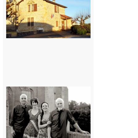
village !
7 août 2026
Rieux-
Volvestre
« Canaletto »
en concert !
7 août 2026