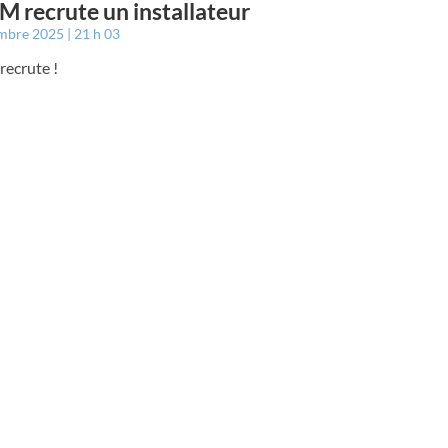
 recrute un installateur
embre 2025
21 h 03
ecrute !