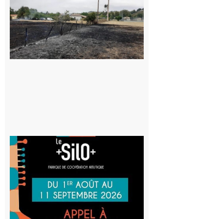
Montesquieu-
Volvestre : la
commune
appelle à la
vigilance face
au risque
d’incendie
8 août 2026
Aurignac
: La
Cafetière
participe
au projet
Musiques
actuelles
et Tiers-
lieux,