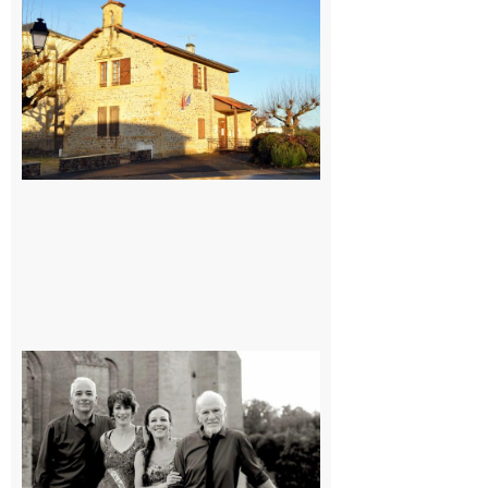
Franquevielle
: La fête au
village !
7 août 2026
Rieux-
Volvestre
« Canaletto »
en concert !
7 août 2026