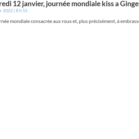
edi 12 janvier, journée mondiale kiss a Ginge
er 2022
8 h 55
rnée mondiale consacrée aux roux et, plus précisément, à embrass