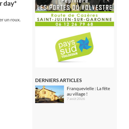
r day*
er un roux.
DERNIERS ARTICLES
Franquevielle : La fête
au village !
7 août 2026