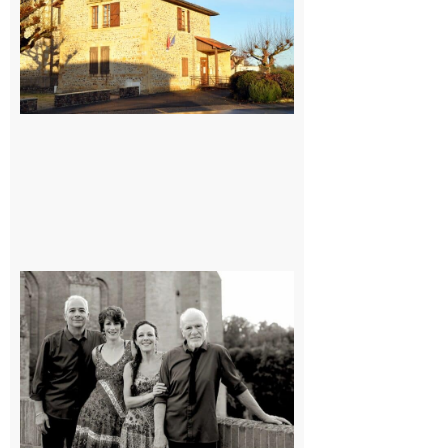
7 août 2026
Rieux-
Volvestre
« Canaletto »
en concert !
7 août 2026