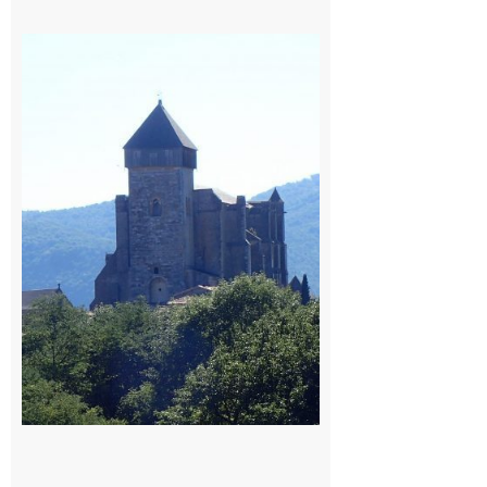
Saint
Bertrand de
Comminges
: 1ère
édition du
village des
patrimoines
du
Comminges
9 août 2026