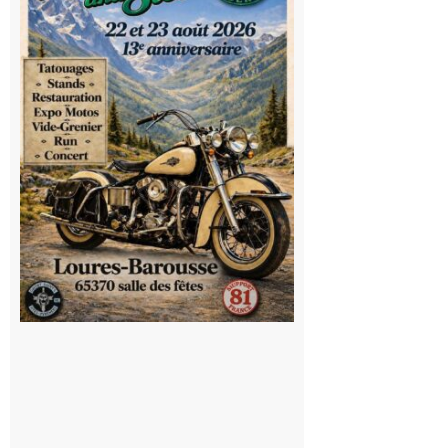
mécaniques,
du rock, de
la
convivialité!
9 août 2026