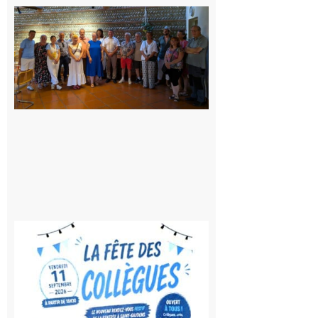
Carbonne
: quatre
jours de
fête au
rythme
de la
Saint-
Laurent
10 août
2026
Saint-
Gaudens:
Fête des
Collègues
à la
rentrée !
10 août
2026