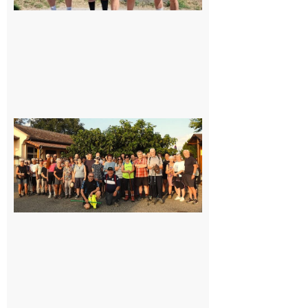
Saint-
Araille :
la
dernière
rando à
la
fraîche
de la
saison
était à
Cazac
8 août
2026