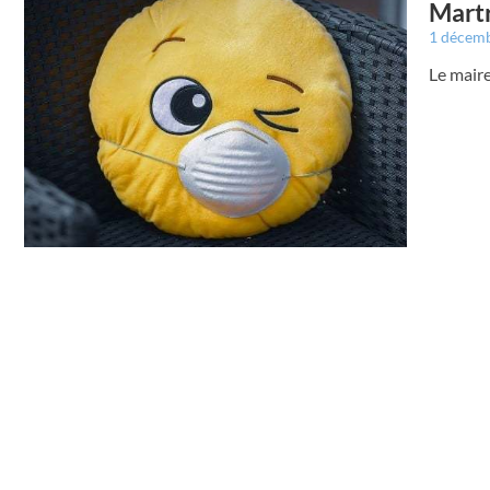
Martr
1 décem
Le maire