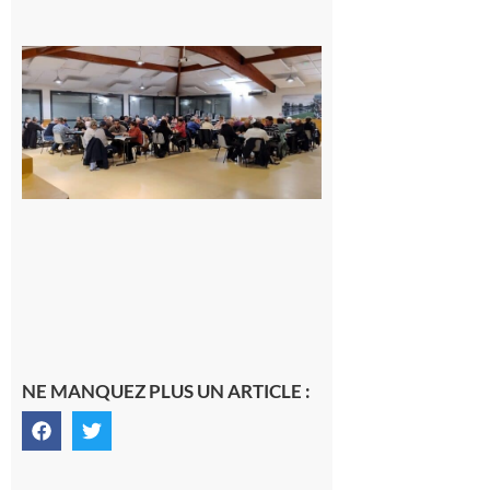
Gourdan-
Polignan :
Geste
solidaire de
l’association
de belote
envers les
sinistrés
des
incendies
7 août 2026
NE MANQUEZ PLUS UN ARTICLE :