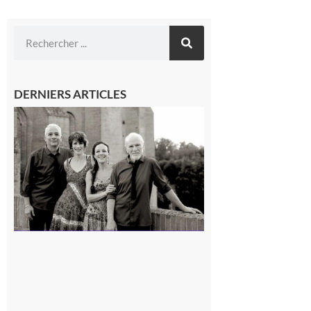
DERNIERS ARTICLES
Rieux-
Volvestre
« Canaletto »
en concert !
7 août 2026