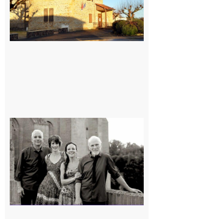
Rieux-
Volvestre
« Canaletto »
en concert !
7 août 2026