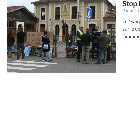
Stop 
9 mai 2
Le Maire
sur le 
l’immin