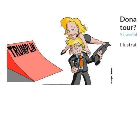
Donal
tour?
9 novem
Illustr