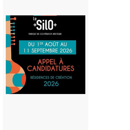
Aurignac
: La
Cafetière
participe
au projet
Musiques
actuelles
et Tiers-
lieux,
avec le
SilO
8 août 2026