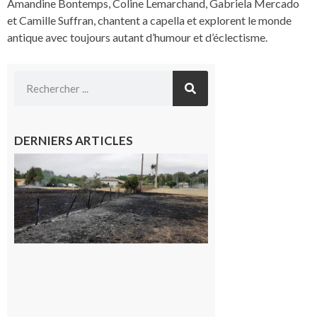
Amandine Bontemps, Coline Lemarchand, Gabriela Mercado
et Camille Suffran, chantent a capella et explorent le monde
antique avec toujours autant d’humour et d’éclectisme.
DERNIERS ARTICLES
Montesquieu-
Volvestre : la
commune
appelle à la
vigilance face
au risque
d’incendie
8 août 2026