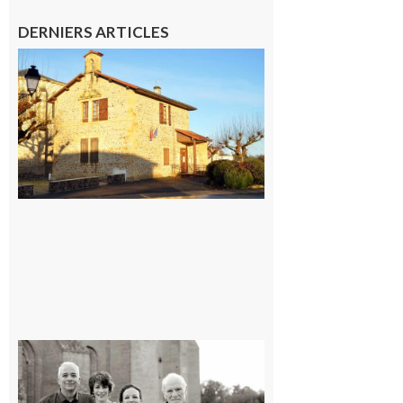
DERNIERS ARTICLES
Franquevielle
: La fête au
village !
7 août 2026
Rieux-
Volvestre
« Canaletto »
en concert !