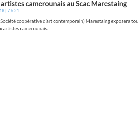
artistes camerounais au Scac Marestaing
018
7 h 21
(Société coopérative d’art contemporain) Marestaing exposera tou
x artistes camerounais.