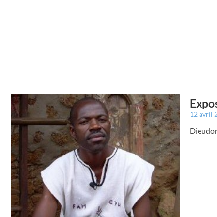
Expos
12 avril
Dieudon