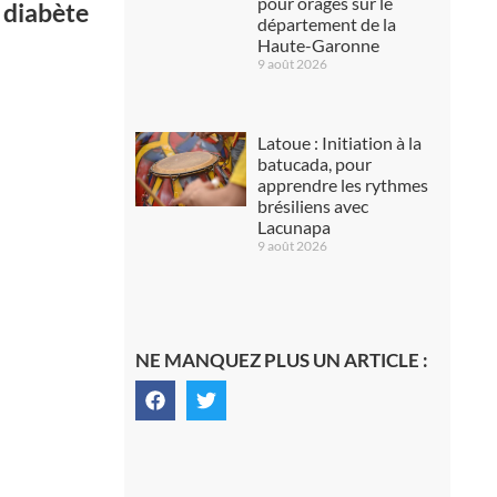
pour orages sur le
 diabète
département de la
Haute-Garonne
9 août 2026
Latoue : Initiation à la
batucada, pour
apprendre les rythmes
brésiliens avec
Lacunapa
9 août 2026
NE MANQUEZ PLUS UN ARTICLE :