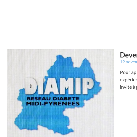
Deven
19 nove
Pour ap
expérie
invite à