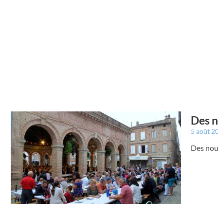
Des n
5 août 2
Des nou