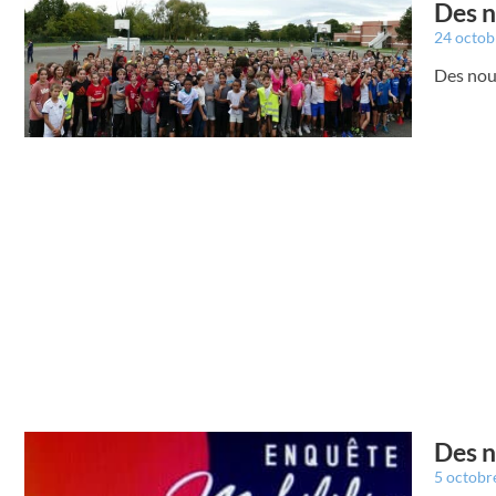
Des n
24 octo
Des nou
Des n
5 octobr