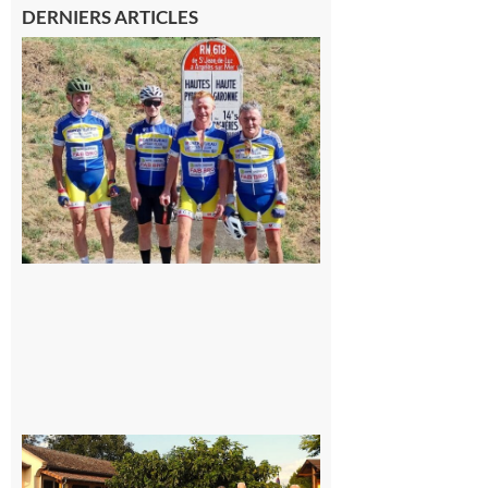
DERNIERS ARTICLES
Montréjeau
: Les sorties
du
Montréjeau
cyclo club
8 août 2026
Saint-
Araille :
la