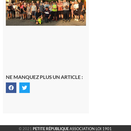
dernière
rando à
la
fraîche
de la
saison
était à
Cazac
8 août
2026
NE MANQUEZ PLUS UN ARTICLE :
© 2021
PETITE RÉPUBLIQUE
ASSOCIATION LOI 1901