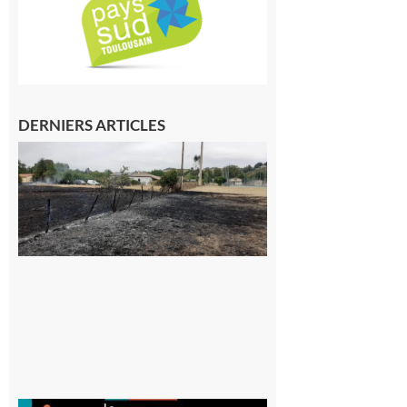
DERNIERS ARTICLES
Montesquieu-
Volvestre : la
commune
appelle à la
vigilance face
au risque
d’incendie
8 août 2026