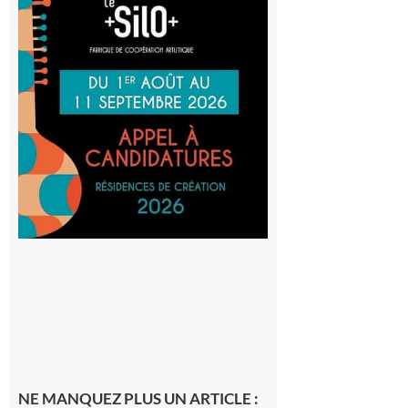
Aurignac
: La
Cafetière
participe
au projet
Musiques
actuelles
et Tiers-
lieux,
avec le
SilO
8 août 2026
NE MANQUEZ PLUS UN ARTICLE :