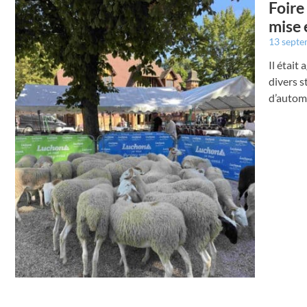
Foire
mise 
13 sept
Il était
divers s
d’autom