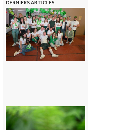
DERNIERS ARTICLES
Boulogne-
sur-Gesse :
Quatre jours
de fête avec
le Comité, un
programme
exceptionnel
6 août 2026
Comminges
et Piémont
Pyrénéen :
Consultation