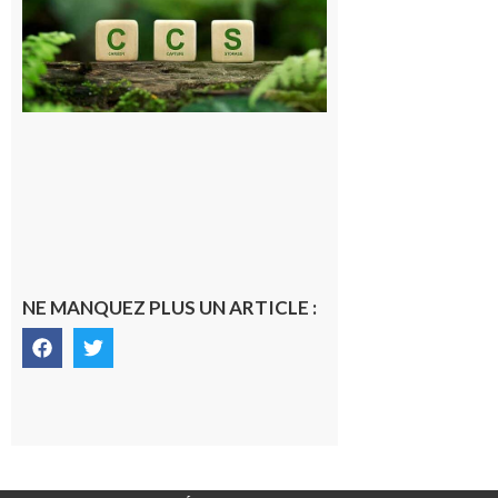
publique sur
le projet de
stockage
souterrain
de CO2
5 août 2026
NE MANQUEZ PLUS UN ARTICLE :