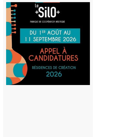
Aurignac
: La
Cafetière
participe
au projet
Musiques
actuelles
et Tiers-
lieux,
avec le
SilO
8 août 2026