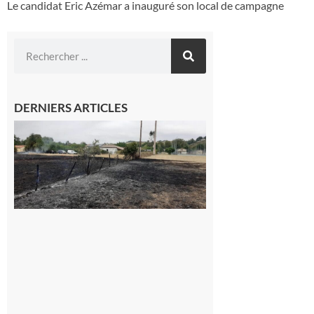
Le candidat Eric Azémar a inauguré son local de campagne
DERNIERS ARTICLES
Montesquieu-
Volvestre : la
commune
appelle à la
vigilance face
au risque
d’incendie
8 août 2026