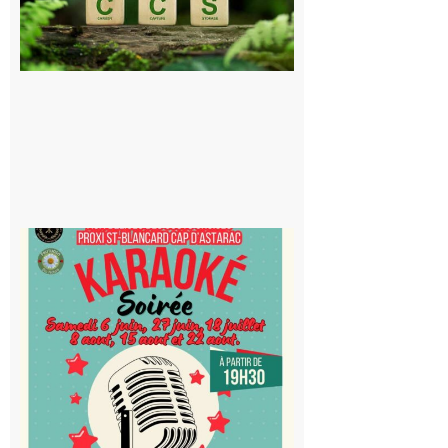
stockage
souterrain
de CO2
5 août 2026
Saint-
Blancard
Cap
d’Astarac
: Soirée
karaoké
au Proxi,
à vous le
micro !
5 août 2026