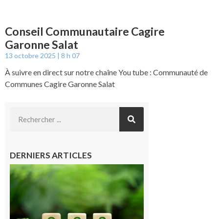
Conseil Communautaire Cagire
Garonne Salat
13 octobre 2025
8 h 07
À suivre en direct sur notre chaîne You tube : Communauté de
Communes Cagire Garonne Salat
DERNIERS ARTICLES
Comminges
et Piémont
Pyrénéen :
Consultation
publique sur
le projet de