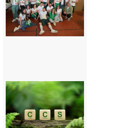
de fête avec
le Comité, un
programme
exceptionnel
6 août 2026
Comminges
et Piémont
Pyrénéen :
Consultation
publique sur
le projet de
stockage
souterrain
de CO2