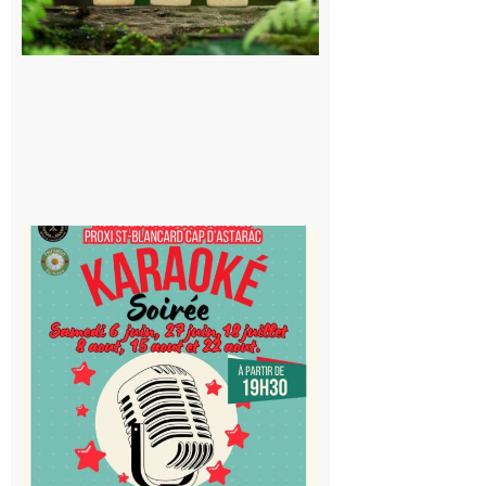
souterrain
de CO2
5 août 2026
Saint-
Blancard
Cap
d’Astarac
: Soirée
karaoké
au Proxi,
à vous le
micro !
5 août 2026