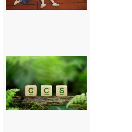
Comminges
et Piémont
Pyrénéen :
Consultation
publique sur
le projet de
stockage
souterrain
de CO2
5 août 2026