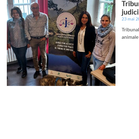
Tribu
judic
23 mai 
Tribunal
animale