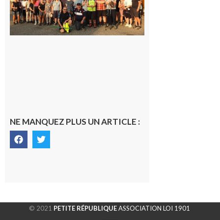
dernière
rando à
la
fraîche
de la
saison
était à
Cazac
8 août
2026
NE MANQUEZ PLUS UN ARTICLE :
© 2021
PETITE RÉPUBLIQUE
ASSOCIATION LOI 1901