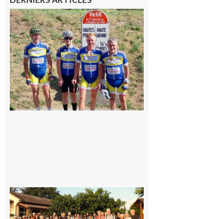
Montréjeau
: Les sorties
du
Montréjeau
cyclo club
8 août 2026
Saint-
Araille :
la