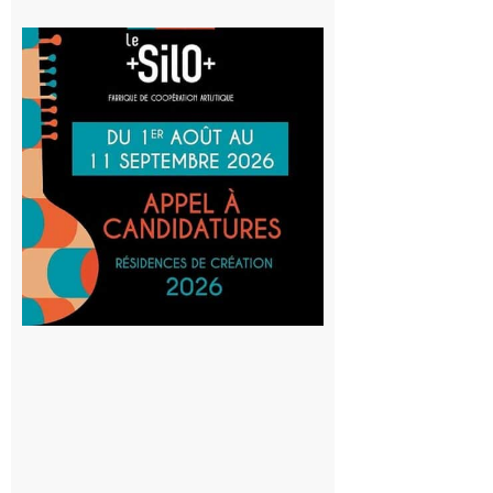
Aurignac
: La
Cafetière
participe
au projet
Musiques
actuelles
et Tiers-
lieux,
avec le
SilO
8 août 2026