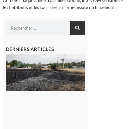
Comme chaque année à pareille époque, le SIVOM sensibilise
les habitants et les touristes sur la nécessité du tri sélectif.
DERNIERS ARTICLES
Montesquieu-
Volvestre : la
commune
appelle à la
vigilance face
au risque
d’incendie
8 août 2026