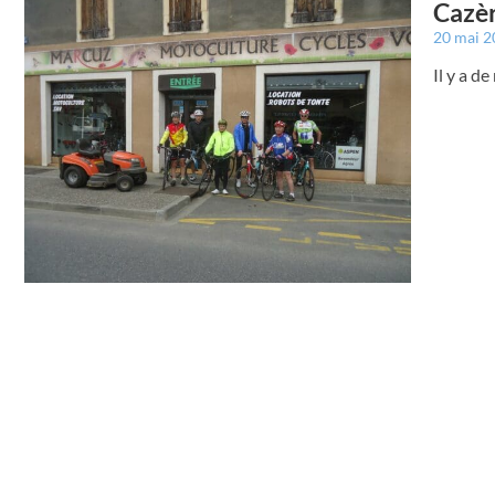
Cazèr
20 mai 
Il y a d