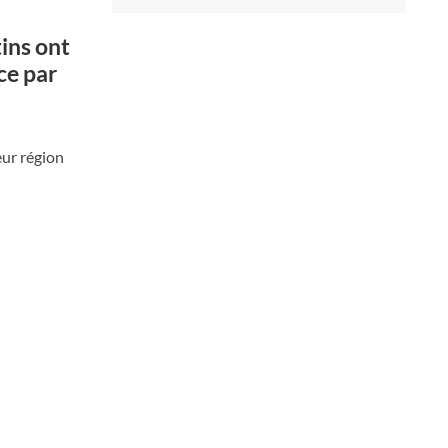
tins ont
ce par
eur région