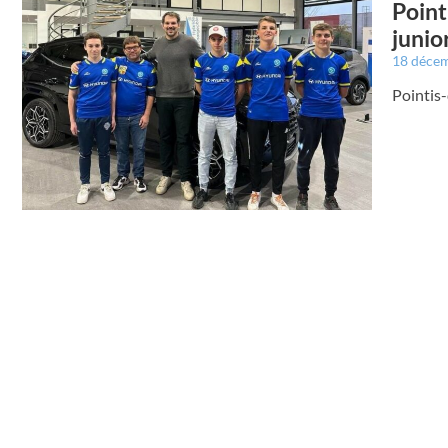
Point
junio
18 déce
Pointis-