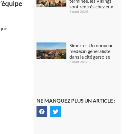
terminée, les Vikings
l’équipe
sont rentrés chez eux
6 août 2026
nque
Simorre : Un nouveau
médecin généraliste
dans la cité gersoise
6 août 2026
NE MANQUEZ PLUS UN ARTICLE :