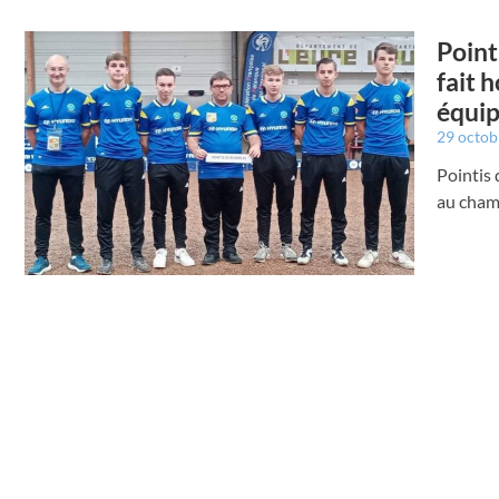
Point
fait 
équi
29 octo
Pointis 
au cham