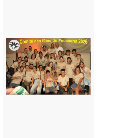
la Maison
de la
Famille
itinérante
7 août 2026
Le
Fousseret :
la Fête de
la Saint-
Pierre est
terminée,
les Vikings
sont
rentrés
chez eux
6 août 2026