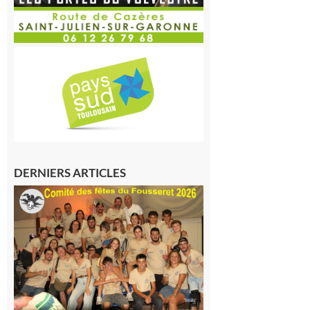
DERNIERS ARTICLES
Le
Fousseret :
la Fête de
la Saint-
Pierre est
terminée,
les Vikings
sont
rentrés