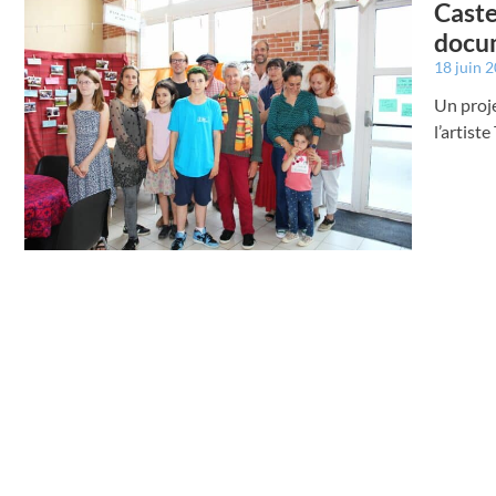
Caste
docum
18 juin 
Un proje
l’artist