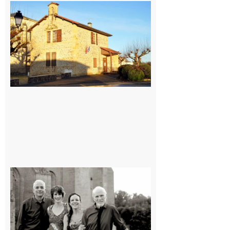
Franquevielle
: La fête au
village !
7 août 2026
Rieux-
Volvestre
« Canaletto »
en concert !
7 août 2026