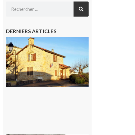
DERNIERS ARTICLES
Franquevielle
: La fête au
village !
7 août 2026