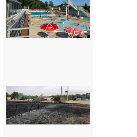
entre la
Mairie et
le Collège
pour la
piscine
8 août 2026
Montesquieu-
Volvestre : la
commune
appelle à la
vigilance face
au risque
d’incendie
8 août 2026