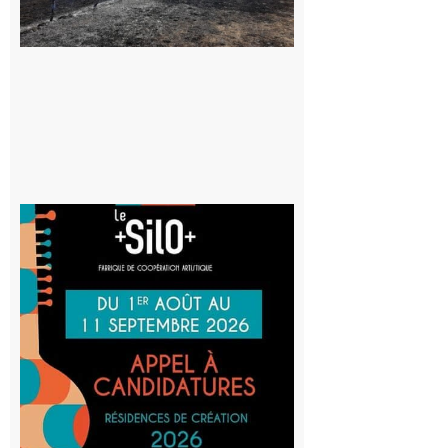
vigilance face
au risque
d’incendie
8 août 2026
Aurignac
: La
Cafetière
participe
au projet
Musiques
actuelles
et Tiers-
lieux,
avec le
SilO
8 août 2026