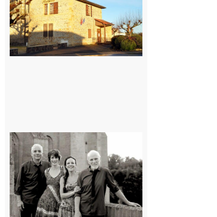
7 août 2026
Rieux-
Volvestre
« Canaletto »
en concert !
7 août 2026